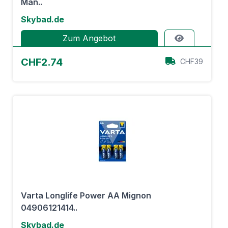
Man..
Skybad.de
Zum Angebot
CHF2.74
CHF39
Varta Longlife Power AA Mignon
04906121414..
Skybad.de