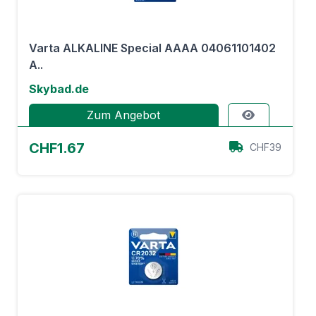
Varta ALKALINE Special AAAA 04061101402
A..
Skybad.de
Zum Angebot
CHF1.67
CHF39