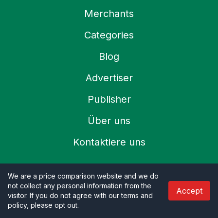
Merchants
Categories
Blog
Advertiser
Publisher
Über uns
Kontaktiere uns
Refund Policy
We are a price comparison website and we do
not collect any personal information from the
Accept
Datenschutz-Bestimmungen
visitor. If you do not agree with our terms and
policy, please opt out
.
Terms & Condition