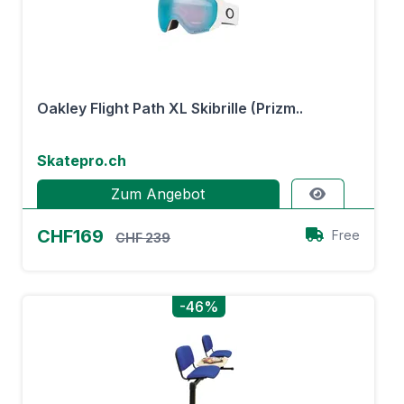
Oakley Flight Path XL Skibrille (Prizm..
Skatepro.ch
Zum Angebot
CHF169
Free
CHF 239
-46%