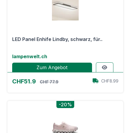
LED Panel Enhife Lindby, schwarz, für..
lampenwelt.ch
Zum Angebot
CHF51.9
CHF8.99
CHF 77.9
-20%