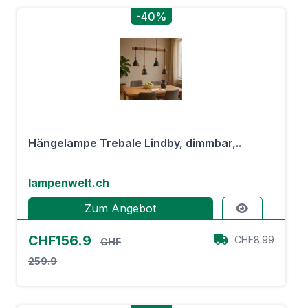
-40%
Hängelampe Trebale Lindby, dimmbar,..
lampenwelt.ch
Zum Angebot
CHF156.9
CHF8.99
CHF
259.9