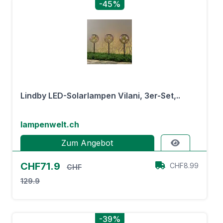
-45%
Lindby LED-Solarlampen Vilani, 3er-Set,..
lampenwelt.ch
Zum Angebot
CHF71.9
CHF8.99
CHF
129.9
-39%