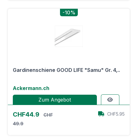
-10%
Gardinenschiene GOOD LIFE "Samu" Gr. 4,..
Ackermann.ch
Zum Angebot
CHF44.9
CHF5.95
CHF
49.9