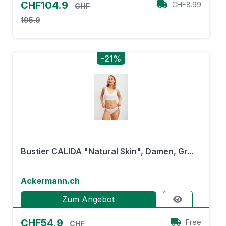
CHF104.9
CHF8.99
CHF
195.9
-21%
Bustier CALIDA "Natural Skin", Damen, Gr...
Ackermann.ch
Zum Angebot
CHF54.9
Free
CHF