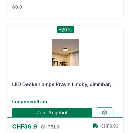
69.9
-29%
LED Deckenlampe Pravin Lindby, dimmbar,..
lampenwelt.ch
Zum Angebot
CHF36.9
CHF8.99
CHF 51.9