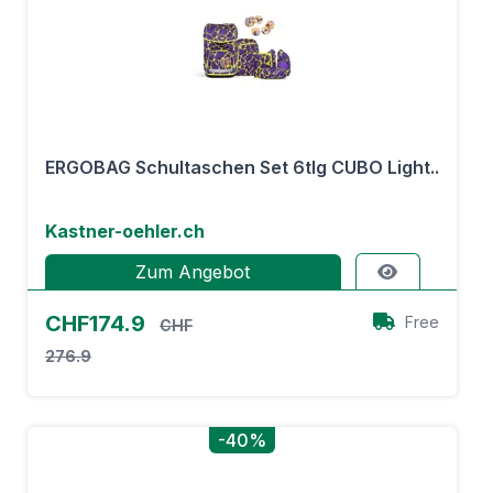
ERGOBAG Schultaschen Set 6tlg CUBO Light..
Kastner-oehler.ch
Zum Angebot
CHF174.9
Free
CHF
276.9
-40%