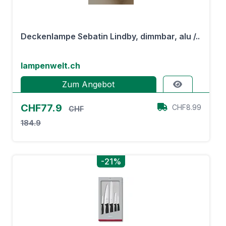
Deckenlampe Sebatin Lindby, dimmbar, alu /..
lampenwelt.ch
Zum Angebot
CHF77.9
CHF8.99
CHF
184.9
-21%