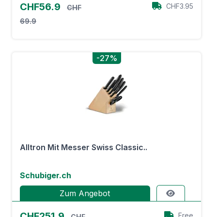
CHF56.9
CHF3.95
CHF
69.9
-27%
Alltron Mit Messer Swiss Classic..
Schubiger.ch
Zum Angebot
CHF251.9
Free
CHF