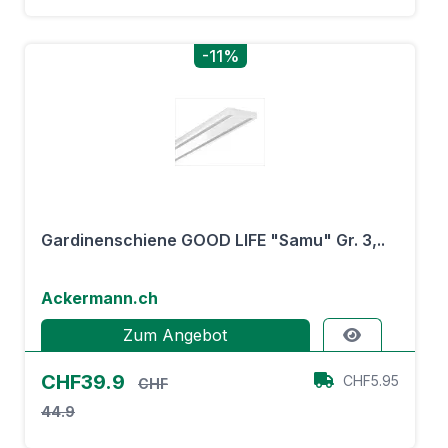
-11%
Gardinenschiene GOOD LIFE "Samu" Gr. 3,..
Ackermann.ch
Zum Angebot
CHF39.9
CHF5.95
CHF
44.9