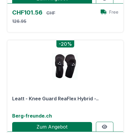
CHF101.56
Free
CHF
126.95
-20%
Leatt - Knee Guard ReaFlex Hybrid -..
Berg-freunde.ch
Zum Angebot