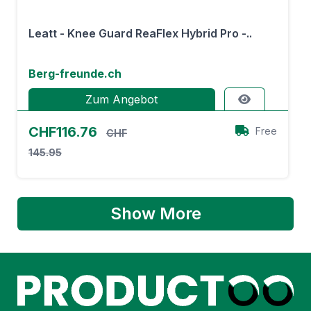
Leatt - Knee Guard ReaFlex Hybrid Pro -..
Berg-freunde.ch
Zum Angebot
CHF116.76
Free
CHF
145.95
Show More