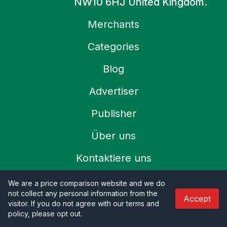
NW10 6HJ United Kingdom.
Merchants
Categories
Blog
Advertiser
Publisher
Über uns
Kontaktiere uns
We are a price comparison website and we do
Refund Policy
not collect any personal information from the
Accept
visitor. If you do not agree with our terms and
Datenschutz-Bestimmungen
policy, please opt out
.