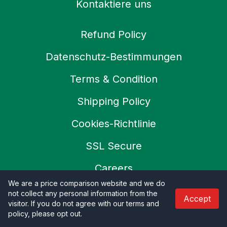
Kontaktiere uns
Refund Policy
Datenschutz-Bestimmungen
Terms & Condition
Shipping Policy
Cookies-Richtlinie
SSL Secure
Careers
We are a price comparison website and we do
not collect any personal information from the
Accept
visitor. If you do not agree with our terms and
© 2026 Productoo
policy, please opt out
.