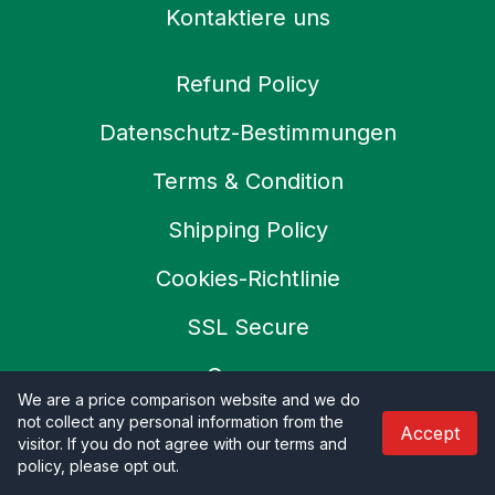
Kontaktiere uns
Refund Policy
Datenschutz-Bestimmungen
Terms & Condition
Shipping Policy
Cookies-Richtlinie
SSL Secure
Careers
We are a price comparison website and we do
not collect any personal information from the
Accept
visitor. If you do not agree with our terms and
© 2026 Productoo
policy, please opt out
.