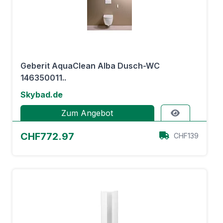
Geberit AquaClean Alba Dusch-WC
146350011..
Skybad.de
Zum Angebot
CHF772.97
CHF139