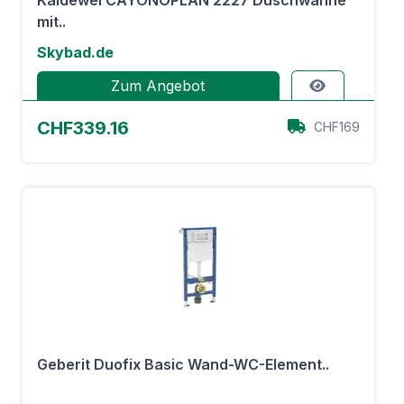
Kaldewei CAYONOPLAN 2227 Duschwanne
mit..
Skybad.de
Zum Angebot
CHF339.16
CHF169
Geberit Duofix Basic Wand-WC-Element..