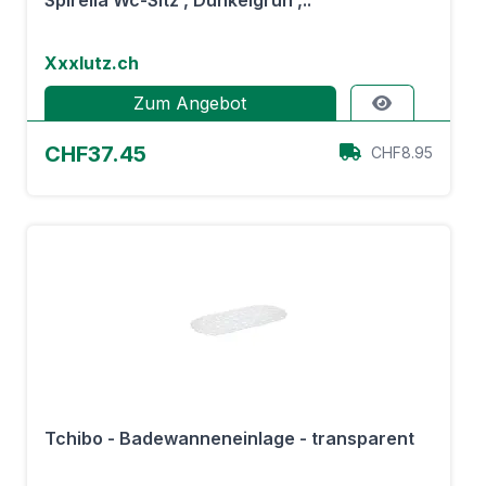
Spirella Wc-Sitz , Dunkelgrün ,..
Xxxlutz.ch
Zum Angebot
CHF37.45
CHF8.95
Tchibo - Badewanneneinlage - transparent