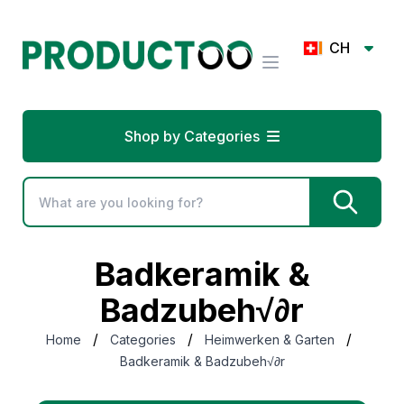
CH
Shop by Categories
Badkeramik &
Badzubeh√∂r
/
/
/
Home
Categories
Heimwerken & Garten
Badkeramik & Badzubeh√∂r