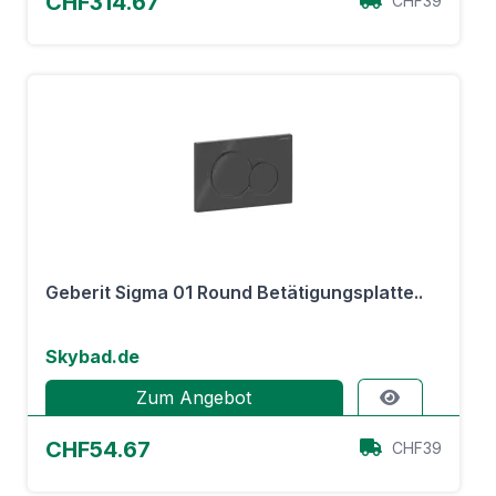
CHF314.67
CHF39
Geberit Sigma 01 Round Betätigungsplatte..
Skybad.de
Zum Angebot
CHF54.67
CHF39