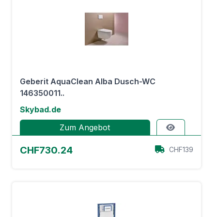
Geberit AquaClean Alba Dusch-WC
146350011..
Skybad.de
Zum Angebot
CHF730.24
CHF139