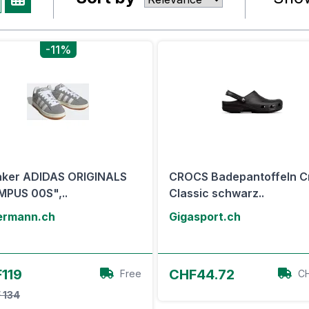
-11%
ker ADIDAS ORIGINALS
CROCS Badepantoffeln C
PUS 00S",..
Classic schwarz..
ermann.ch
Gigasport.ch
Zum Angebot
Zum Angebot
119
CHF44.72
Free
CH
 134