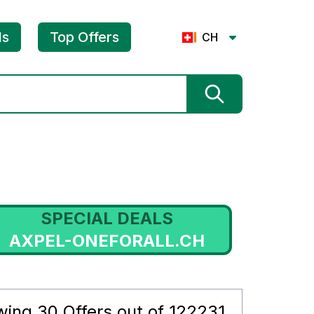
ls
Top Offers
CH
SPECIAL DEALS
AXPEL-ONEFORALL.CH
wing
30
Offers out of
122231