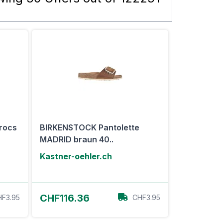
rocs
BIRKENSTOCK Pantolette
MADRID braun 40..
Kastner-oehler.ch
Zum Angebot
CHF116.36
F3.95
CHF3.95