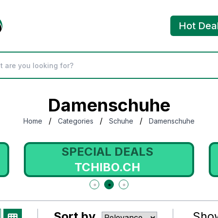
Hot Dea
Damenschuhe
/
/
/
Home
Categories
Schuhe
Damenschuhe
SPECIAL DEALS
TCHIBO.CH
Sort by
Sho