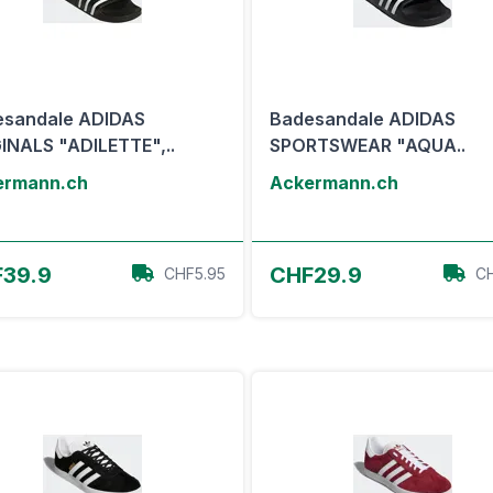
esandale ADIDAS
Badesandale ADIDAS
INALS "ADILETTE",..
SPORTSWEAR "AQUA..
ermann.ch
Ackermann.ch
Zum Angebot
Zum Angebot
39.9
CHF29.9
CHF5.95
CH