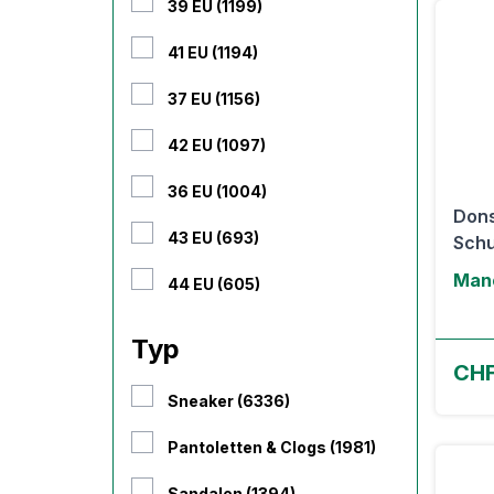
39 EU (1199)
41 EU (1194)
37 EU (1156)
42 EU (1097)
36 EU (1004)
Dons
43 EU (693)
Schu
Man
44 EU (605)
Typ
CHF
Sneaker (6336)
Pantoletten & Clogs (1981)
Sandalen (1394)