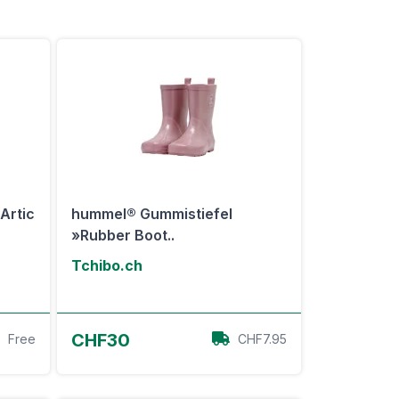
Artic
hummel® Gummistiefel
»Rubber Boot..
Tchibo.ch
Zum Angebot
CHF30
Free
CHF7.95