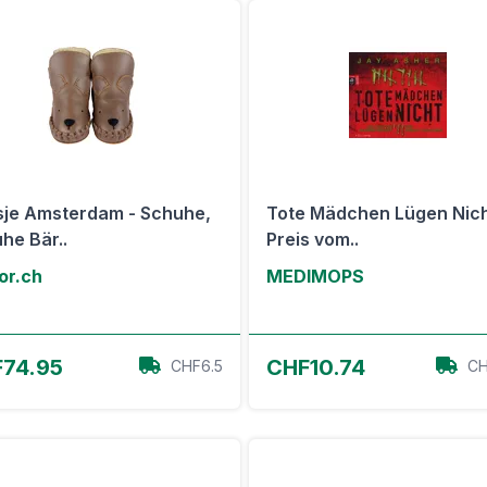
je Amsterdam - Schuhe,
Tote Mädchen Lügen Nich
he Bär..
Preis vom..
or.ch
MEDIMOPS
Zum Angebot
Zum Angebot
74.95
CHF10.74
CHF6.5
CH