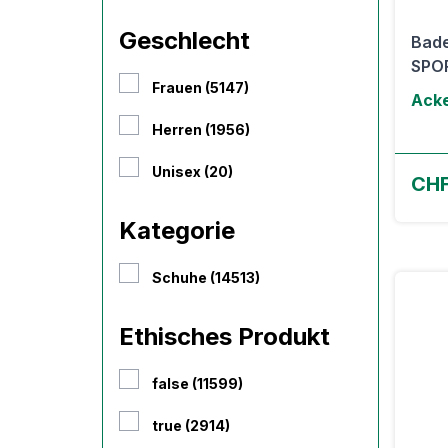
Geschlecht
Bad
SPO
Frauen (5147)
Ack
Herren (1956)
Unisex (20)
CHF
Kategorie
Schuhe (14513)
Ethisches Produkt
false (11599)
true (2914)