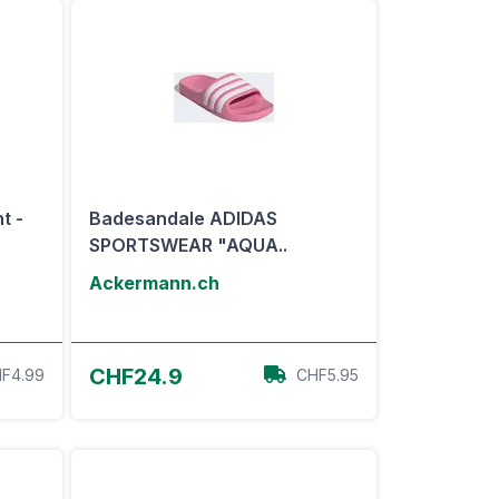
t -
Badesandale ADIDAS
SPORTSWEAR "AQUA..
Ackermann.ch
Zum Angebot
CHF24.9
F4.99
CHF5.95