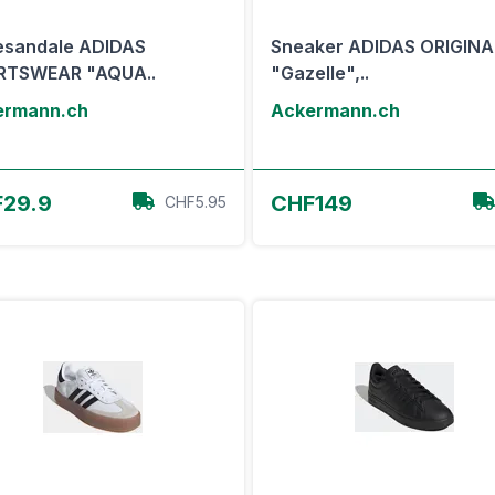
esandale ADIDAS
Sneaker ADIDAS ORIGINA
RTSWEAR "AQUA..
"Gazelle",..
ermann.ch
Ackermann.ch
Zum Angebot
Zum Angebot
29.9
CHF149
CHF5.95