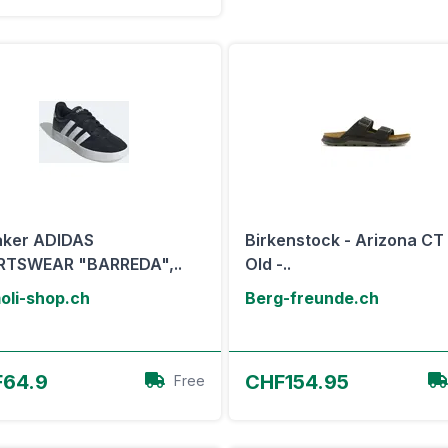
aker ADIDAS
Birkenstock - Arizona CT 
RTSWEAR "BARREDA",..
Old -..
oli-shop.ch
Berg-freunde.ch
Zum Angebot
Zum Angebot
64.9
CHF154.95
Free