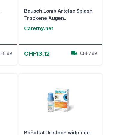
.
Bausch Lomb Artelac Splash
Trockene Augen..
Carethy.net
Zum Angebot
CHF13.12
F8.99
CHF7.99
Bañoftal Dreifach wirkende