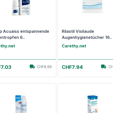
p Acuaiss entspannende
Rilastil Visilaude
ntropfen 6..
Augenhygienetücher 16..
thy.net
Carethy.net
Zum Angebot
Zum Angebot
7.03
CHF7.94
CHF8.99
CH