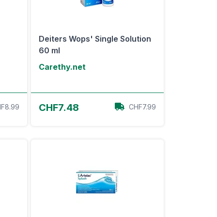
Deiters Wops' Single Solution
60 ml
Carethy.net
Zum Angebot
CHF7.48
F8.99
CHF7.99