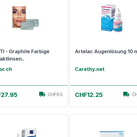
I - Graphite Farbige
Artelac Augenlösung 10 
aktlinsen..
or.ch
Carethy.net
Zum Angebot
Zum Angebot
27.95
CHF12.25
CHF6.5
CH