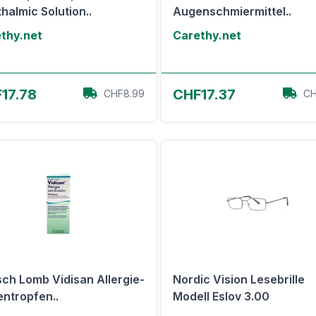
halmic Solution..
Augenschmiermittel..
thy.net
Carethy.net
Zum Angebot
Zum Angebot
17.78
CHF17.37
CHF8.99
CH
ch Lomb Vidisan Allergie-
Nordic Vision Lesebrille
ntropfen..
Modell Eslov 3.00