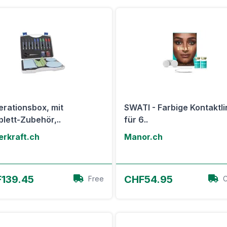
rationsbox, mit
SWATI - Farbige Kontaktl
lett-Zubehör,..
für 6..
erkraft.ch
Manor.ch
Zum Angebot
Zum Angebot
139.45
CHF54.95
Free
C