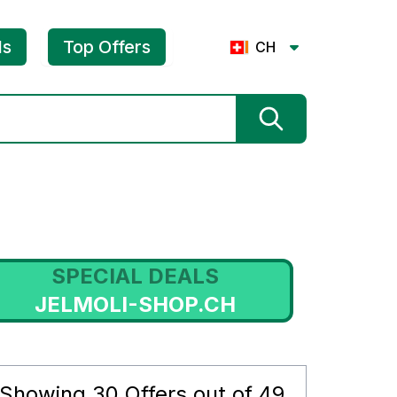
ls
Top Offers
CH
SPECIAL DEALS
JELMOLI-SHOP.CH
Showing
30
Offers out of
49