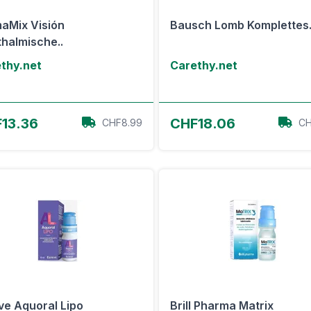
aMix Visión
Bausch Lomb Komplettes.
halmische..
thy.net
Carethy.net
Zum Angebot
Zum Angebot
13.36
CHF18.06
CHF8.99
CH
ve Aquoral Lipo
Brill Pharma Matrix