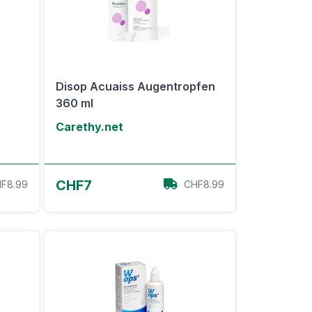
Disop Acuaiss Augentropfen
360 ml
Carethy.net
Zum Angebot
CHF7
F8.99
CHF8.99