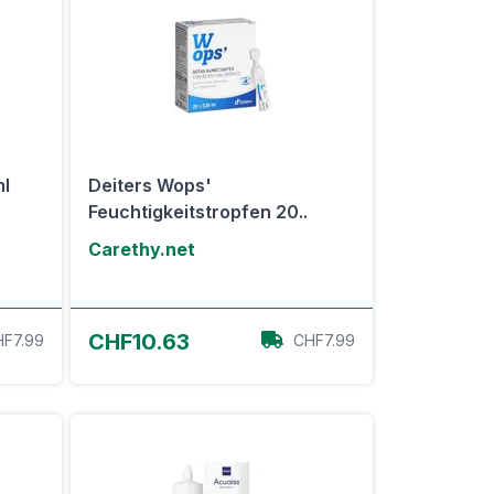
ml
Deiters Wops'
Feuchtigkeitstropfen 20..
Carethy.net
Zum Angebot
CHF10.63
F7.99
CHF7.99