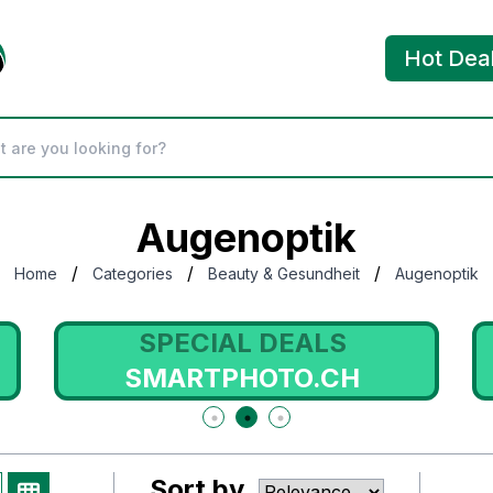
Hot Dea
Augenoptik
/
/
/
Home
Categories
Beauty & Gesundheit
Augenoptik
SPECIAL DEALS
SMARTPHOTO.CH
Sort by