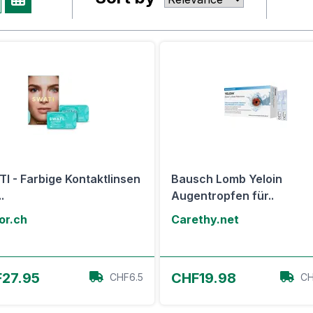
I - Farbige Kontaktlinsen
Bausch Lomb Yeloin
.
Augentropfen für..
or.ch
Carethy.net
Zum Angebot
Zum Angebot
27.95
CHF19.98
CHF6.5
CH