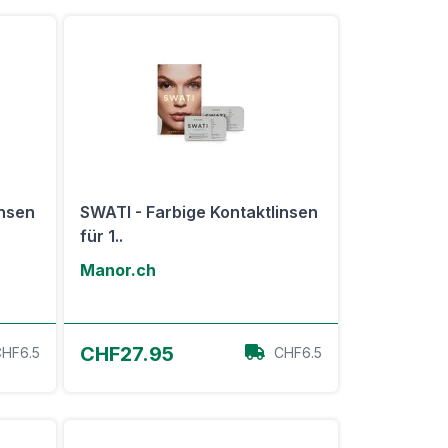
insen
SWATI - Farbige Kontaktlinsen
für 1..
Manor.ch
Zum Angebot
CHF27.95
HF6.5
CHF6.5