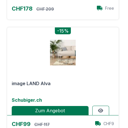
CHF178
Free
CHF 209
-15%
image LAND Alva
Schubiger.ch
Zum Angebot
CHF99
CHF9
CHF 117