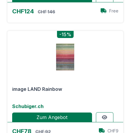
CHF124
Free
CHF 146
-15%
image LAND Rainbow
Schubiger.ch
Zum Angebot
CHF78
CHF9
CHF 92