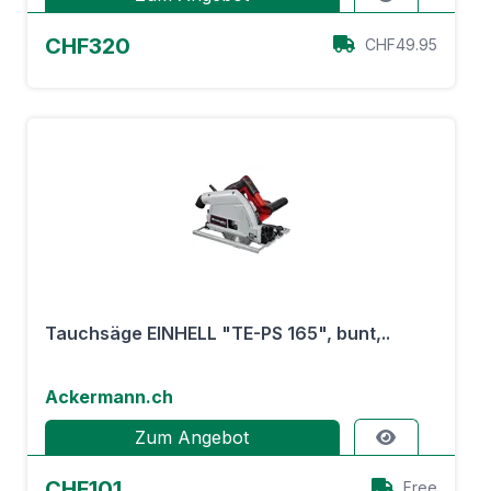
CHF320
CHF49.95
Tauchsäge EINHELL "TE-PS 165", bunt,..
Ackermann.ch
Zum Angebot
CHF101
Free