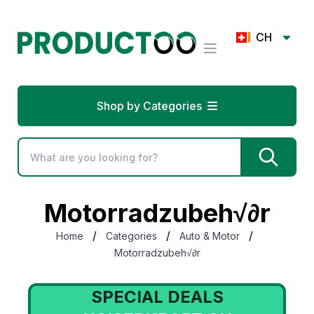
CH
Shop by Categories
Motorradzubeh√∂r
/
/
/
Home
Categories
Auto & Motor
Motorradzubeh√∂r
SPECIAL DEALS